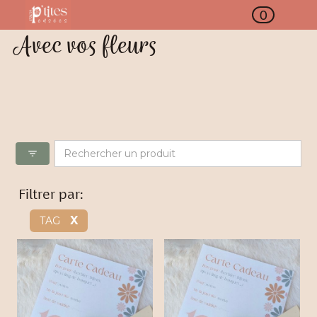
0
Avec vos fleurs
filter_list
Filtrer par:
X
TAG