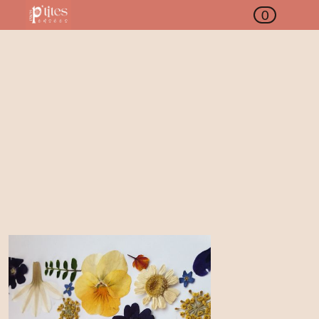
0
Actualités
Vous trouverez ici quelques actualités de Mes
p'tites pensées